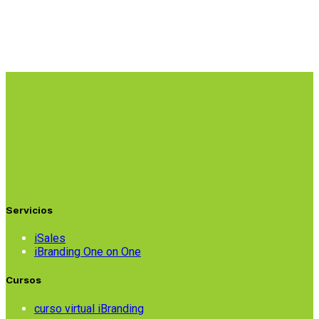
Servicios
iSales
iBranding One on One
Cursos
curso virtual iBranding